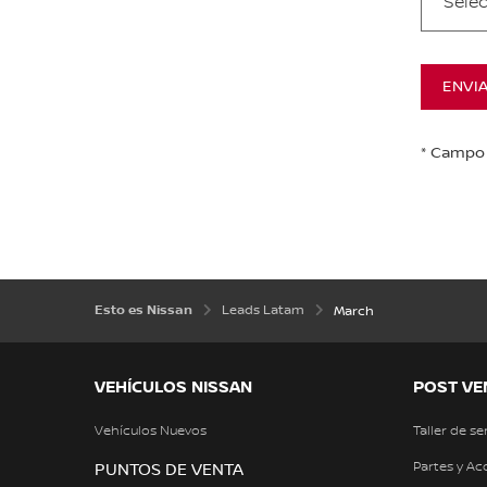
Selec
ENVI
* Campo 
Esto es Nissan
Leads Latam
March
VEHÍCULOS NISSAN
POST VE
Vehículos Nuevos
Taller de se
Partes y Ac
PUNTOS DE VENTA