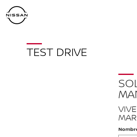
Regresar
al
contenido
principal
TEST DRIVE
SOL
MA
VIV
MAR
Nombr