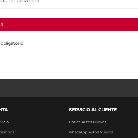
cionar de la lista
AR
obligatorio
NTA
SERVICIO AL CLIENTE
rvicio
Cotice Autos Nuevos
cesorios
WhatsApp Autos Nuevos