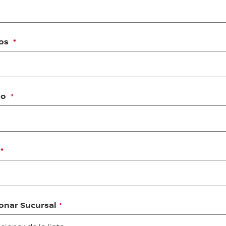
dos
no
onar Sucursal