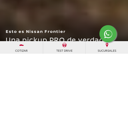
Esto es Nissan Frontier
Una pickup PRO de verdad
COTIZAR
TEST DRIVE
SUCURSALES
Llévate el Nissan Frontier perfecta para que
impulses tu Modo Pro en cada jornada de
trabajo.
Descarga el catálogo
Cotizar