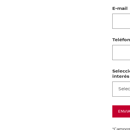
E-mail
Teléfo
Selecc
interés
Sele
ENVI
*Campos 