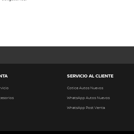
NTA
SERVICIO AL CLIENTE
rvicio
Cotice Autos Nuevos
cesorios
WhatsApp Autos Nuevos
WhatsApp Post Venta