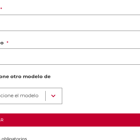
no
ione otro modelo de
ccione el modelo
AR
obligatorios.