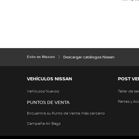
Esto es Nissan
Descargar catálogos Nissan
VEHÍCULOS NISSAN
POST VE
Vehículos Nuevos
Taller de se
Partes y Ac
PUNTOS DE VENTA
Encuentre su Punto de Venta más cercano
Campaña Air Bags