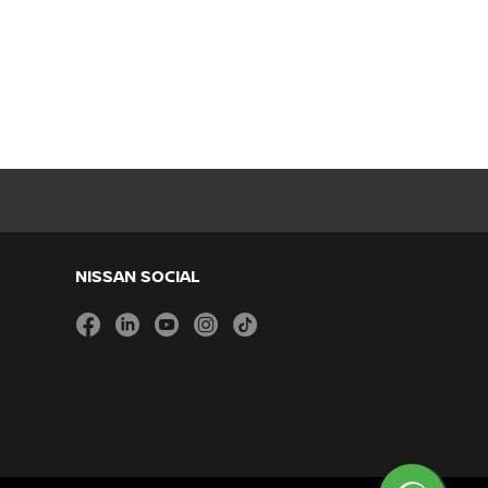
NISSAN SOCIAL
facebook
linkedin
youtube
instagram
tiktok